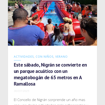
ACTIVIDADES
,
CON NIÑOS
,
VERANO
Este sábado, Nigrán se convierte en
un parque acuático con un
megatobogán de 65 metros en A
Ramallosa
30/07/2025
El Concello de Nigrán sorprende un año mas